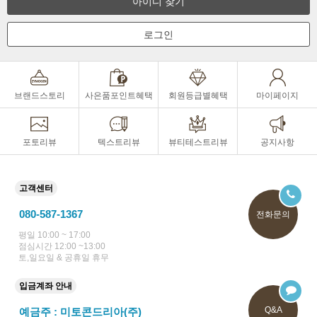
아이디 찾기
로그인
브랜드스토리
사은품포인트혜택
회원등급별혜택
마이페이지
포토리뷰
텍스트리뷰
뷰티테스트리뷰
공지사항
고객센터
080-587-1367
전화문의
평일 10:00 ~ 17:00
점심시간 12:00 ~13:00
토,일요일 & 공휴일 휴무
입금계좌 안내
Q&A
예금주 : 미토콘드리아(주)