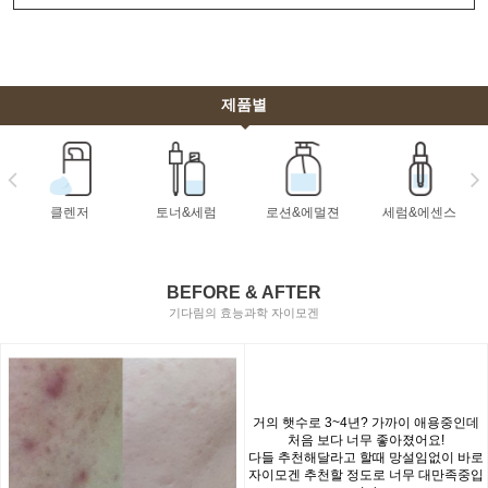
제품별
클렌저
토너&세럼
로션&에멀젼
세럼&에센스
BEFORE & AFTER
기다림의 효능과학 자이모겐
거의 햇수로 3~4년? 가까이 애용중인데
처음 보다 너무 좋아졌어요!
다들 추천해달라고 할때 망설임없이 바로
자이모겐 추천할 정도로 너무 대만족중입