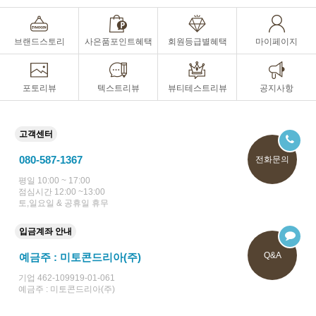
브랜드스토리
사은품포인트혜택
회원등급별혜택
마이페이지
포토리뷰
텍스트리뷰
뷰티테스트리뷰
공지사항
고객센터
080-587-1367
전화문의
평일 10:00 ~ 17:00
점심시간 12:00 ~13:00
토,일요일 & 공휴일 휴무
입금계좌 안내
Q&A
예금주 : 미토콘드리아(주)
기업 462-109919-01-061
예금주 : 미토콘드리아(주)