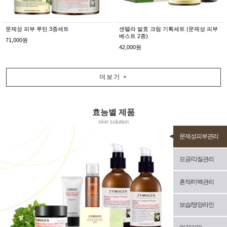
문제성 피부 루틴 3종세트
센텔라 발효 크림 기획세트 (문제성 피부
베스트 2종)
71,000원
42,000원
더보기
+
효능별 제품
skin solution
문제성피부관리
모공/각질관리
흔적/미백관리
보습/영양라인