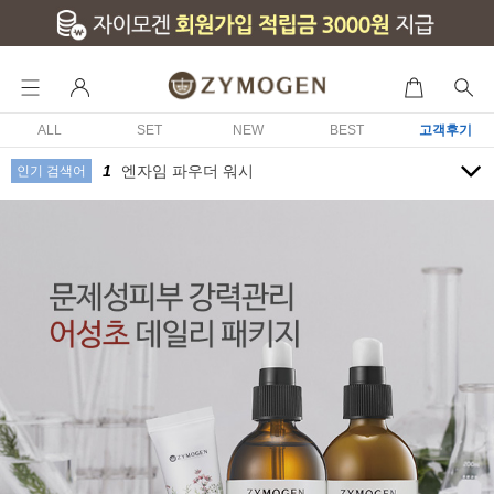
ALL
SET
NEW
BEST
고객후기
10
미백 집중관리 패키지
1
엔자임 파우더 워시
인기 검색어
2
어성초 발효 2종 세트 (세럼/로션)
3
어성초 발효 세럼
4
발효콩 탄력 세럼
5
모이스처라이징 선크림 SPF35 PA++
6
발효콩 탄력 크림
7
문제성 피부 루틴 3종세트
8
페이셜 모이스처 오일
9
AC Dr. 안티세범 클렌징 폼
10
미백 집중관리 패키지
1
엔자임 파우더 워시