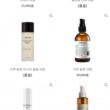
오배자 세럼
발효콩 탄력 세럼
(품절)
21,000원
석류 발효 퍼스트 필링 세럼
자초 발효 세럼
(품절)
39,000원