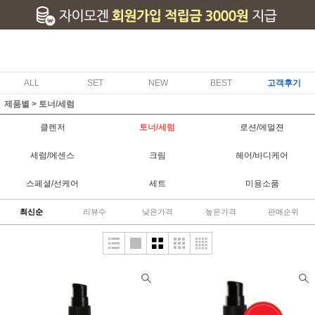
ALL
SET
NEW
BEST
고객후기
제품별
>
토너/세럼
클렌저
토너/세럼
로션/에멀젼
세럼/에센스
크림
헤어/바디케어
스페셜/선케어
세트
미용소품
최신순
리뷰수
낮은가격
높은가격
판매순위