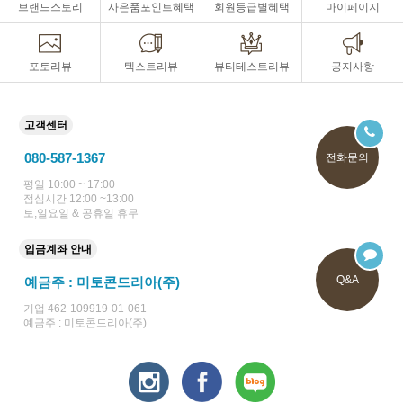
브랜드스토리
사은품포인트혜택
회원등급별혜택
마이페이지
포토리뷰
텍스트리뷰
뷰티테스트리뷰
공지사항
고객센터
080-587-1367
전화문의
평일 10:00 ~ 17:00
점심시간 12:00 ~13:00
토,일요일 & 공휴일 휴무
입금계좌 안내
Q&A
예금주 : 미토콘드리아(주)
기업 462-109919-01-061
예금주 : 미토콘드리아(주)